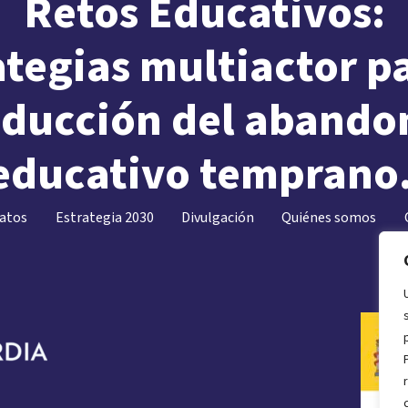
Retos Educativos:
ategias
multiactor
pa
educción del abando
educativo temprano
datos
Estrategia 2030
Divulgación
Quiénes somos