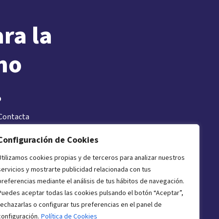
ra la
no
.
Contacta
Configuración de Cookies
Utilizamos cookies propias y de terceros para analizar nuestros
Con el apoyo de
servicios y mostrarte publicidad relacionada con tus
preferencias mediante el análisis de tus hábitos de navegación.
Puedes aceptar todas las cookies pulsando el botón “Aceptar”,
rechazarlas o configurar tus preferencias en el panel de
configuración.
Política de Cookies