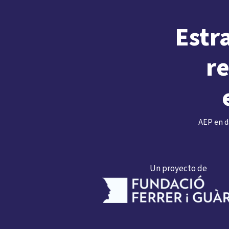
Estr
r
AEP en 
Un proyecto de